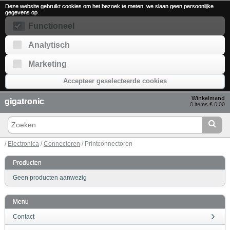
Deze website gebruikt cookies om het bezoek te meten, we slaan geen persoonlijke
gegevens op.
Functioneel
Analytisch
Marketing
Accepteer geselecteerde cookies
Winkelmand
gigatronic
0 items € 0,00
/
Electronica
/
Connectoren
/ Printconnectoren
Producten
Geen producten aanwezig
Menu
Contact