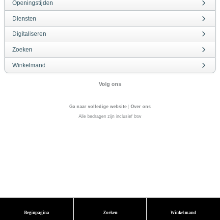
Openingstijden
Diensten
Digitaliseren
Zoeken
Winkelmand
Volg ons
Ga naar volledige website
|
Over ons
Alle bedragen zijn inclusief btw
Beginpagina
Zoeken
Winkelmand